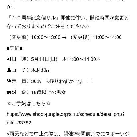
が、
「１０周年記念個サル」開催に伴い、開催時間が変更と
なっておりますのでご注意ください⚠️
（変更前）10:00〜13:00 → （変更後）11:00〜14:00
■詳細■
📆日 時〉5月14日(日) ⚠️11:00〜14:00⚠️
👤コーチ〉木村和司
🔢定 員〉30名 ※残りわずかです！！
👥対 象〉18歳以上の男女
☆ご予約はこちら☆
https://www.shoot-jungle.org/sj10/schedule/detail.php?
mid=33782
※雨天などで中止の際は、開催2時間前までにスポーツジ