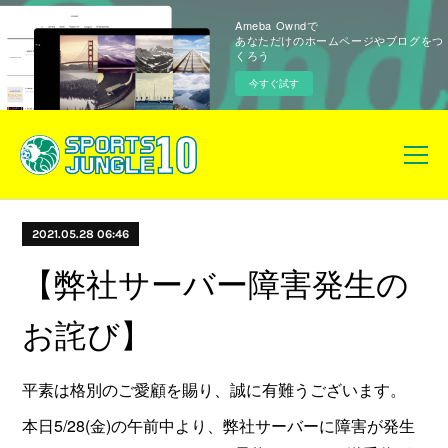
Ameba Owndで
あなただけのホームページやブログをつ
くろう
今すぐ試す
2021.05.28 06:46
【弊社サーバー障害発生の
お詫び】
平素は格別のご愛顧を賜り、誠に有難うございます。
本日5/28(金)の午前中より、弊社サーバーに障害が発生