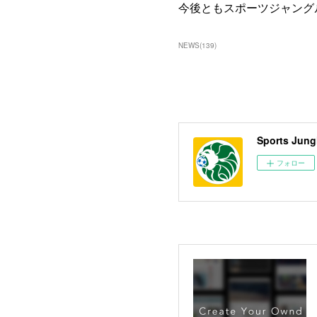
今後ともスポーツジャング
NEWS
(
139
)
Sports 
フォロー