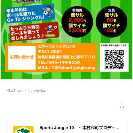
NEWS
(
139
)
イベント情報
(
23
)
Sports Jungle 10 ～木村和司プロデュース／横浜市旭区フットサルコート～