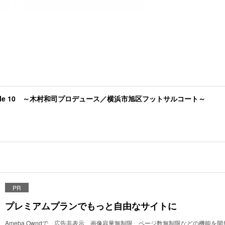
Jungle 10 ～木村和司プロデュース／横浜市旭区フットサルコート～
PR
プレミアムプランでもっと自由なサイトに
Ameba Owndで、広告非表示、画像容量無制限、ページ数無制限などの機能を