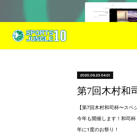
2020.09.23 04:01
第7回木村和
【第7回木村和司杯〜スペ
今年も開催します！和司杯
年に1度のお祭り！